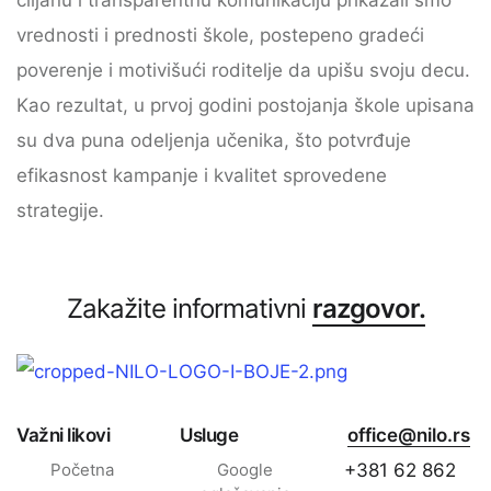
ciljanu i transparentnu komunikaciju prikazali smo
vrednosti i prednosti škole, postepeno gradeći
poverenje i motivišući roditelje da upišu svoju decu.
Kao rezultat, u prvoj godini postojanja škole upisana
su dva puna odeljenja učenika, što potvrđuje
efikasnost kampanje i kvalitet sprovedene
strategije.
Zakažite informativni
razgovor.
Važni likovi
Usluge
office@nilo.rs
Početna
Google
+381 62 862