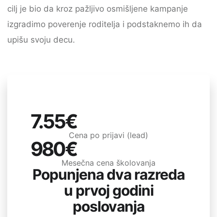
cilj je bio da kroz pažljivo osmišljene kampanje
izgradimo poverenje roditelja i podstaknemo ih da
upišu svoju decu.
7.55€
Cena po prijavi (lead)
980€
Mesečna cena školovanja
Popunjena dva razreda
u prvoj godini
poslovanja