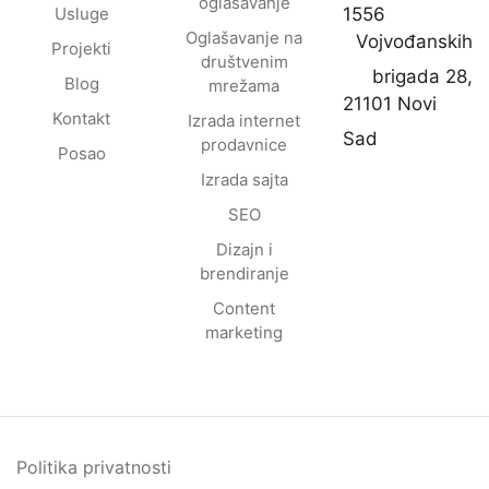
oglašavanje
Usluge
1556
Oglašavanje na
Vojvođanskih
Projekti
društvenim
brigada 28,
Blog
mrežama
21101 Novi
Kontakt
Izrada internet
Sad
prodavnice
Posao
Izrada sajta
SEO
Dizajn i
brendiranje
Content
marketing
Politika privatnosti